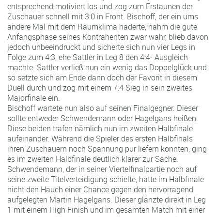
entsprechend motiviert los und zog zum Erstaunen der
Zuschauer schnell mit 3:0 in Front. Bischoff, der ein ums
andere Mal mit dem Raumklima haderte, nahm die gute
Anfangsphase seines Kontrahenten zwar wahr, blieb davon
jedoch unbeeindruckt und sicherte sich nun vier Legs in
Folge zum 4:3, ehe Sattler in Leg 8 den 4:4- Ausgleich
machte. Sattler verließ nun ein wenig das Doppelglück und
so setzte sich am Ende dann doch der Favorit in diesem
Duell durch und zog mit einem 7:4 Sieg in sein zweites
Majorfinale ein.
Bischoff wartete nun also auf seinen Finalgegner. Dieser
sollte entweder Schwendemann oder Hagelgans heißen.
Diese beiden trafen nämlich nun im zweiten Halbfinale
aufeinander. Während die Spieler des ersten Halbfinals
ihren Zuschauern noch Spannung pur liefern konnten, ging
es im zweiten Halbfinale deutlich klarer zur Sache.
Schwendemann, der in seiner Viertelfinalpartie noch auf
seine zweite Titelverteidigung schielte, hatte im Halbfinale
nicht den Hauch einer Chance gegen den hervorragend
aufgelegten Martin Hagelgans. Dieser glänzte direkt in Leg
1 mit einem High Finish und im gesamten Match mit einer