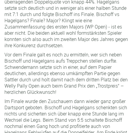
überragenden Doppelquote von knapp 44%. Hagelgans
setzte sich deutlich und in weniger als einer halben Stunde
mit 7:1 durch und folgte Bischoff ins Finale. Bischoff vs
Hagelgans? Finale? Major? Klingt wie eine
Zusammenfassung des ersten Majors (WP Open) - ist es
aber nicht. Die beiden aktuell wohl formstärksten Spieler
konnten sich also auch im zweiten Major des Jahres gegen
ihre Konkurenz durchsetzen.
Vor dem Finale galt es noch zu ermitteln, wer sich neben
Bischoff und Hagelgans aufs Treppchen stellen durfte.
Schwendemann setzte sich in einer, auf dem Papier
deutlichen, allerdings ebenso umkämpften Partie gegen
Sattler durch und holt damit nach dem dritten Platz bei den
Welly Pally Open auch beim Grand Prix den „Trostpreis“ –
herzlichen Glückwunsch!
Im Finale wurde den Zuschauern dann wieder ganz großer
Dartsport geboten. Bischoff und Hagelgans schenkten sich
nichts und sicherten sich über knapp eine Stunde lang im
Wechsel die Legs. Beim Stand von 5:5 schaltete Bischoff
nochmal einen Gang hoch und profitierte auch von
Hagelgans Fehlwürfen auf die Doppelfelder. Am Ende krönt