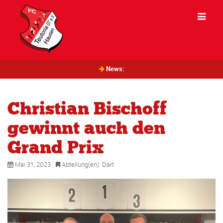
News:
Christian Bischoff
gewinnt auch den
Grand Prix
Mai 31, 2023
Abteilung(en):
Dart