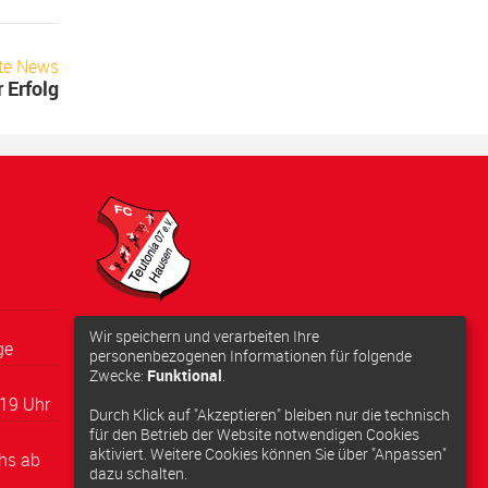
te News
 Erfolg
Adresse:
Wir speichern und verarbeiten Ihre
ge
Schwarzbachstraße 10, 63179
personenbezogenen Informationen für folgende
Zwecke:
Funktional
.
Obertshausen
19 Uhr
Anfahrt berechnen
Durch Klick auf "Akzeptieren" bleiben nur die technisch
für den Betrieb der Website notwendigen Cookies
aktiviert. Weitere Cookies können Sie über "Anpassen"
hs ab
dazu schalten.