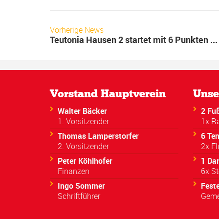
Vorherige News
Teutonia Hausen 2 startet mit 6 Punkten ...
Vorstand Hauptverein
Unse
Walter Bäcker
2 Fuß
1. Vorsitzender
1x R
Thomas Lamperstorfer
6 Ten
2. Vorsitzender
2x Fl
Peter Köhlhofer
1 Da
Finanzen
6x St
Ingo Sommer
Fest
Schriftführer
Geme