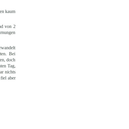
eßen kaum
und von 2
arnungen
erwandelt
ten. Bei
en, doch
hten Tag,
ar nichts
fiel aber