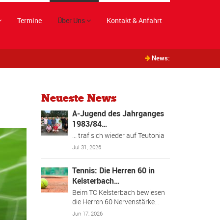
Termine
Über Uns
Kontakt & Anfahrt
News:
Neueste News
A-Jugend des Jahrganges
1983/84…
... traf sich wieder auf Teutonia
Jul 31, 2026
Tennis: Die Herren 60 in
Kelsterbach…
Beim TC Kelsterbach bewiesen
die Herren 60 Nervenstärke…
Jun 17, 2026