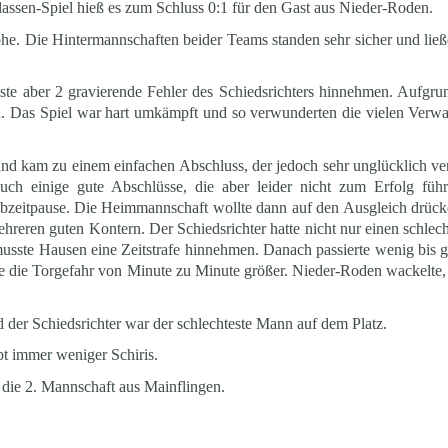
assen-Spiel hieß es zum Schluss 0:1 für den Gast aus Nieder-Roden.
öhe. Die Hintermannschaften beider Teams standen sehr sicher und li
sste aber 2 gravierende Fehler des Schiedsrichters hinnehmen. Aufgr
n. Das Spiel war hart umkämpft und so verwunderten die vielen Verw
 und kam zu einem einfachen Abschluss, der jedoch sehr unglücklich v
h einige gute Abschlüsse, die aber leider nicht zum Erfolg führ
lbzeitpause. Die Heimmannschaft wollte dann auf den Ausgleich drück
reren guten Kontern. Der Schiedsrichter hatte nicht nur einen schlec
usste Hausen eine Zeitstrafe hinnehmen. Danach passierte wenig bis g
e die Torgefahr von Minute zu Minute größer. Nieder-Roden wackelte, 
d der Schiedsrichter war der schlechteste Mann auf dem Platz.
bt immer weniger Schiris.
f die 2. Mannschaft aus Mainflingen.