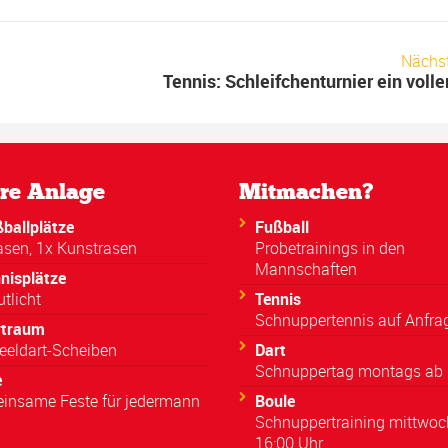
Nächs
Tennis: Schleifchenturnier ein voller
re Anlage
Mitmachen?
ballplätze
Fußball
asen, 1x Kunstrasen
Probetrainings in den
Mannschaften
nisplätze
utlicht
Tennis
Schnuppertennis auf Anfra
rtraum
eeldart-Scheiben
Dart
Schnuppertag montags ab 
e
insame Feste für jedermann
Boule
Schnuppertraining mittwoc
16:00 Uhr