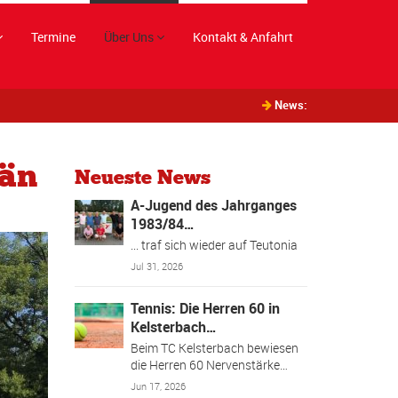
Termine
Über Uns
Kontakt & Anfahrt
News:
rän
Neueste News
A-Jugend des Jahrganges
1983/84…
... traf sich wieder auf Teutonia
Jul 31, 2026
Tennis: Die Herren 60 in
Kelsterbach…
Beim TC Kelsterbach bewiesen
die Herren 60 Nervenstärke…
Jun 17, 2026