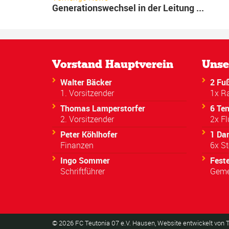
Generationswechsel in der Leitung ...
Vorstand Hauptverein
Unse
Walter Bäcker
2 Fuß
1. Vorsitzender
1x R
Thomas Lamperstorfer
6 Ten
2. Vorsitzender
2x Fl
Peter Köhlhofer
1 Da
Finanzen
6x St
Ingo Sommer
Fest
Schriftführer
Geme
©
2026
FC Teutonia 07 e.V. Hausen, Website entwickelt von