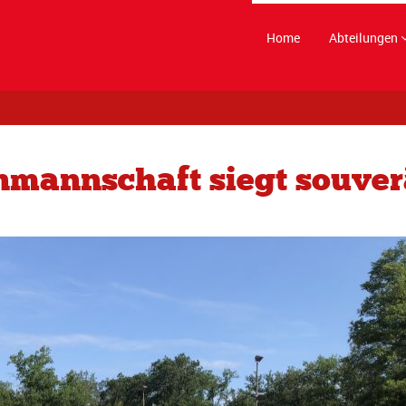
Home
Abteilungen
enmannschaft siegt souve