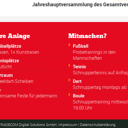
Jahreshauptversammlung des Gesamtvere
re Anlage
Mitmachen?
ballplätze
Fußball
asen, 1x Kunstrasen
Probetrainings in den
Mannschaften
nisplätze
utlicht
Tennis
Schnuppertennis auf Anfra
rtraum
eeldart-Scheiben
Dart
Schnuppertag montags ab 
e
insame Feste für jedermann
Boule
Schnuppertraining mittwoc
16:00 Uhr
TRADECOM Digital Solutions GmbH
.
Impressum
|
Datenschutzerklärung