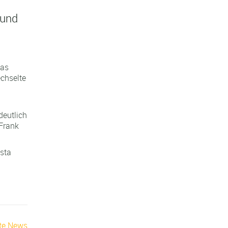
 und
eas
chselte
deutlich
 Frank
.
esta
te News