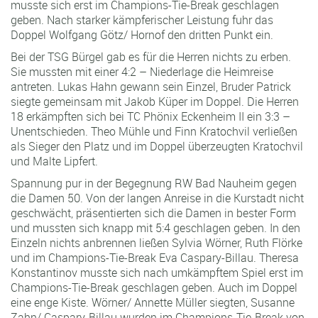
musste sich erst im Champions-Tie-Break geschlagen
geben. Nach starker kämpferischer Leistung fuhr das
Doppel Wolfgang Götz/ Hornof den dritten Punkt ein.
Bei der TSG Bürgel gab es für die Herren nichts zu erben.
Sie mussten mit einer 4:2 – Niederlage die Heimreise
antreten. Lukas Hahn gewann sein Einzel, Bruder Patrick
siegte gemeinsam mit Jakob Küper im Doppel. Die Herren
18 erkämpften sich bei TC Phönix Eckenheim II ein 3:3 –
Unentschieden. Theo Mühle und Finn Kratochvil verließen
als Sieger den Platz und im Doppel überzeugten Kratochvil
und Malte Lipfert.
Spannung pur in der Begegnung RW Bad Nauheim gegen
die Damen 50. Von der langen Anreise in die Kurstadt nicht
geschwächt, präsentierten sich die Damen in bester Form
und mussten sich knapp mit 5:4 geschlagen geben. In den
Einzeln nichts anbrennen ließen Sylvia Wörner, Ruth Flörke
und im Champions-Tie-Break Eva Caspary-Billau. Theresa
Konstantinov musste sich nach umkämpftem Spiel erst im
Champions-Tie-Break geschlagen geben. Auch im Doppel
eine enge Kiste. Wörner/ Annette Müller siegten, Susanne
Zahn/ Caspary-Billau wurden im Champions-Tie-Break von