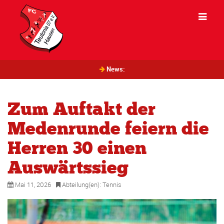
News:
Zum Auftakt der
Medenrunde feiern die
Herren 30 einen
Auswärtssieg
Mai 11, 2026
Abteilung(en):
Tennis