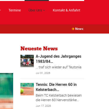
Termine
Über Uns
Kontakt & Anfahrt
News:
Neueste News
A-Jugend des Jahrganges
1983/84…
... traf sich wieder auf Teutonia
Jul 31, 2026
Tennis: Die Herren 60 in
Kelsterbach…
Beim TC Kelsterbach bewiesen
die Herren 60 Nervenstärke…
Jun 17, 2026