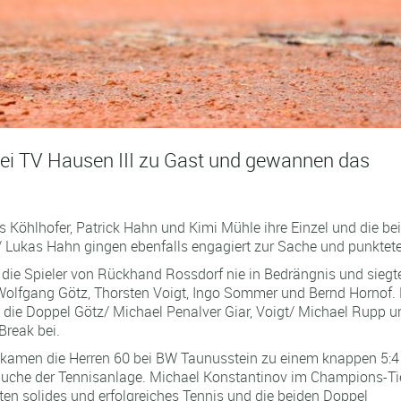
i TV Hausen III zu Gast und gewannen das
as Köhlhofer, Patrick Hahn und Kimi Mühle ihre Einzel und die be
Lukas Hahn gingen ebenfalls engagiert zur Sache und punktet
die Spieler von Rückhand Rossdorf nie in Bedrängnis und siegt
h Wolfgang Götz, Thorsten Voigt, Ingo Sommer und Bernd Hornof. 
n die Doppel Götz/ Michael Penalver Giar, Voigt/ Michael Rupp u
Break bei.
g kamen die Herren 60 bei BW Taunusstein zu einem knappen 5:4
r Suche der Tennisanlage. Michael Konstantinov im Champions-Ti
ten solides und erfolgreiches Tennis und die beiden Doppel