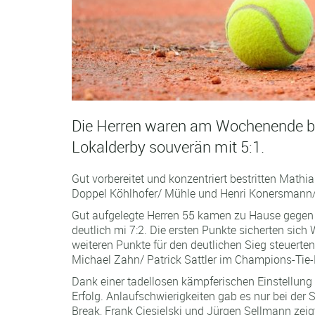
Die Herren waren am Wochenende be
Lokalderby souverän mit 5:1.
Gut vorbereitet und konzentriert bestritten Mathi
Doppel Köhlhofer/ Mühle und Henri Konersmann/ 
Gut aufgelegte Herren 55 kamen zu Hause gegen 
deutlich mi 7:2. Die ersten Punkte sicherten sic
weiteren Punkte für den deutlichen Sieg steuerte
Michael Zahn/ Patrick Sattler im Champions-Tie-
Dank einer tadellosen kämpferischen Einstellun
Erfolg. Anlaufschwierigkeiten gab es nur bei de
Break, Frank Ciesielski und Jürgen Sellmann zeig