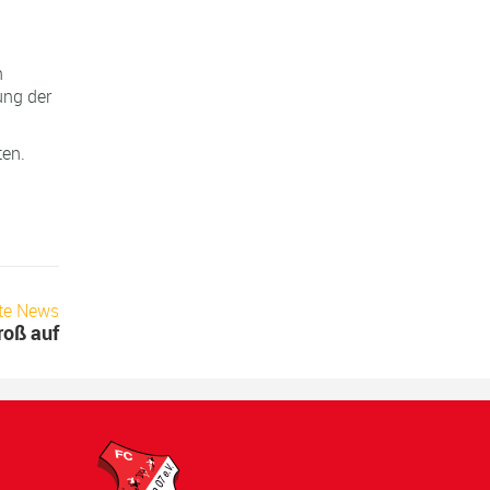
n
ung der
ten.
te News
roß auf