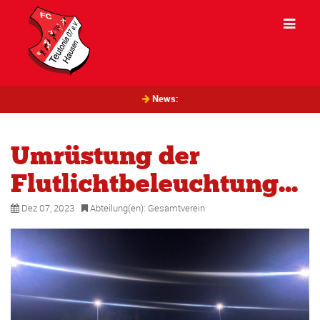
News:
Umrüstung der
Flutlichtbeleuchtung...
Dez 07, 2023
Abteilung(en):
Gesamtverein