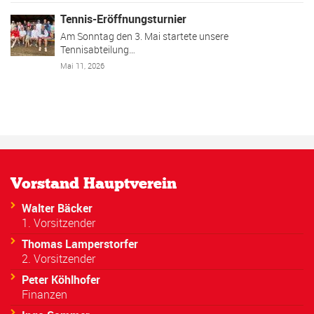
Tennis-Eröffnungsturnier
Am Sonntag den 3. Mai startete unsere
Tennisabteilung…
Mai 11, 2026
Vorstand Hauptverein
Walter Bäcker
1. Vorsitzender
Thomas Lamperstorfer
2. Vorsitzender
Peter Köhlhofer
Finanzen