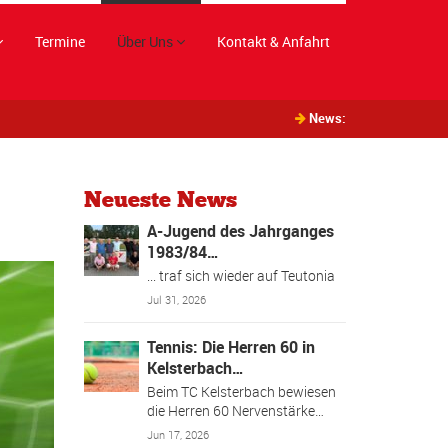
Termine
Über Uns
Kontakt & Anfahrt
News:
Neueste News
A-Jugend des Jahrganges
1983/84…
... traf sich wieder auf Teutonia
Jul 31, 2026
Tennis: Die Herren 60 in
Kelsterbach…
Beim TC Kelsterbach bewiesen
die Herren 60 Nervenstärke…
Jun 17, 2026