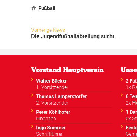
Fußball
Vorherige News
Die Jugendfußballabteilung sucht ...
Vorstand Hauptverein
Unse
Walter Bäcker
2 Fuß
1. Vorsitzender
1x R
Thomas Lamperstorfer
6 Ten
2. Vorsitzender
2x Fl
Peter Köhlhofer
1 Da
Finanzen
6x St
Ingo Sommer
Fest
Schriftführer
Geme