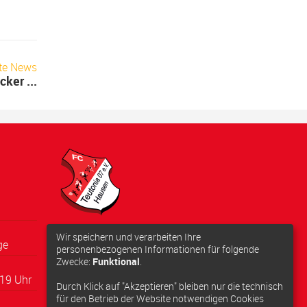
te News
ker ...
Adresse:
Wir speichern und verarbeiten Ihre
ge
Schwarzbachstraße 10, 63179
personenbezogenen Informationen für folgende
Zwecke:
Funktional
.
Obertshausen
19 Uhr
Anfahrt berechnen
Durch Klick auf "Akzeptieren" bleiben nur die technisch
für den Betrieb der Website notwendigen Cookies