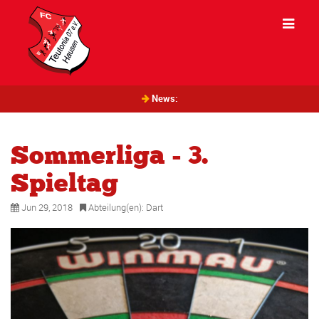
News:
Sommerliga - 3.
Spieltag
Jun 29, 2018
Abteilung(en):
Dart