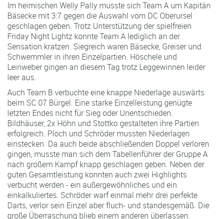
Im heimischen Welly Pally musste sich Team A um Kapitän
Bäsecke mit 3:7 gegen die Auswahl vom DC Oberursel
geschlagen geben. Trotz Unterstützung der spielfreien
Friday Night Lightz konnte Team A lediglich an der
Sensation kratzen. Siegreich waren Bäsecke, Greiser und
Schwemmler in ihren Einzelpartien. Höschele und
Leinweber gingen an diesem Tag trotz Leggewinnen leider
leer aus.
Auch Team B verbuchte eine knappe Niederlage auswärts
beim SC 07 Bürgel. Eine starke Einzelleistung genügte
letzten Endes nicht für Sieg oder Unentschieden.
Bildhäuser, 2x Höhn und Stottko gestalteten ihre Partien
erfolgreich. Ploch und Schröder mussten Niederlagen
einstecken. Da auch beide abschließenden Doppel verloren
gingen, musste man sich dem Tabellenführer der Gruppe A
nach großem Kampf knapp geschlagen geben. Neben der
guten Gesamtleistung konnten auch zwei Highlights
verbucht werden - ein außergewöhnliches und ein
einkalkuliertes. Schröder warf einmal mehr drei perfekte
Darts, verlor sein Einzel aber fluch- und standesgemäß. Die
große Überraschung blieb einem anderen überlassen.