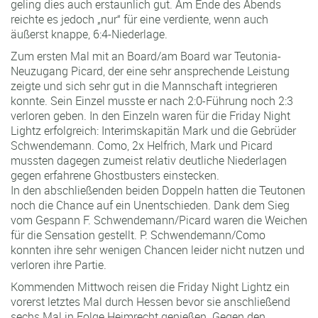
geling dies auch erstaunlich gut. Am Ende des Abends
reichte es jedoch „nur“ für eine verdiente, wenn auch
äußerst knappe, 6:4-Niederlage.
Zum ersten Mal mit an Board/am Board war Teutonia-
Neuzugang Picard, der eine sehr ansprechende Leistung
zeigte und sich sehr gut in die Mannschaft integrieren
konnte. Sein Einzel musste er nach 2:0-Führung noch 2:3
verloren geben. In den Einzeln waren für die Friday Night
Lightz erfolgreich: Interimskapitän Mark und die Gebrüder
Schwendemann. Como, 2x Helfrich, Mark und Picard
mussten dagegen zumeist relativ deutliche Niederlagen
gegen erfahrene Ghostbusters einstecken.
In den abschließenden beiden Doppeln hatten die Teutonen
noch die Chance auf ein Unentschieden. Dank dem Sieg
vom Gespann F. Schwendemann/Picard waren die Weichen
für die Sensation gestellt. P. Schwendemann/Como
konnten ihre sehr wenigen Chancen leider nicht nutzen und
verloren ihre Partie.
Kommenden Mittwoch reisen die Friday Night Lightz ein
vorerst letztes Mal durch Hessen bevor sie anschließend
sechs Mal in Folge Heimrecht genießen. Gegen den