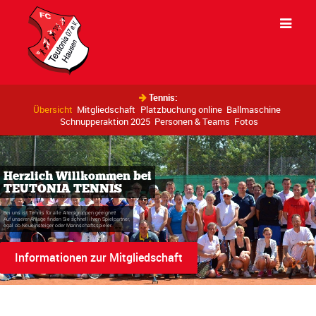
Tennis:
Übersicht
Mitgliedschaft
Platzbuchung online
Ballmaschine
Schnupperaktion 2025
Personen & Teams
Fotos
Herzlich Willkommen bei
TEUTONIA TENNIS
Bei uns ist Tennis für alle Altersgruppen geeignet!
Auf unserer Anlage finden Sie schnell ihren Spielpartner,
egal ob Neueinsteiger oder Mannschaftsspieler.
Informationen zur Mitgliedschaft