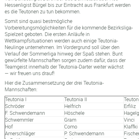
Hessenligist Bürgel bis zur Eintracht aus Frankfurt werden
es die Teutonen zu tun bekommen.
Somit sind quasi bestmögliche
Vorbereitungsmöglichkeiten für die kommende Bezirksliga-
Spielzeit geboten. Die ersten Anläufe in
Wettkampfsituationen werden auch einige Teutonia-
Neulinge unternehmen. Im Vordergrund soll über den
Verlauf der Sommerliga hinweg der Spaß stehen. Bunt
gewürfelte Mannschaften sorgen zudem dafür, dass der
Teamgeist innerhalb der Teutonia-Darter weiter wächst
— wir freuen uns drauf!
Hier die Zusammensetzung der drei Teutonia-
Mannschaften:
Teutonia I
Teutonia II
Teutoni
Schröder
Helfrich
Erfiliz
F. Schwendemann
Höschele
Hagel
Schwemmler
Gram
Vinci
Hof
Como
Klaffki
Amerschläger
P. Schwendemann
Fische