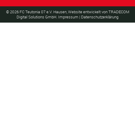
©
2026
FC Teutonia 07 e.V. Hausen, Website entwickelt von
TRADECOM
Digital Solutions GmbH
.
Impressum
|
Datenschutzerklärung