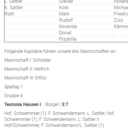
L. Sattler
Greiser
Rosen
K. Sattler
Korb
Michae
Roth
Mark
Friedri
Rudolf
Zürz
Kovanda
Kämme
Donat
Przybilla
Folgende Kapitäne führen unsere drei Mannschaften an:
Mannschaft I: Schröder
Mannschaft II: Helfrich
Mannschaft III: Erfiliz
Spieltag 1:
Gruppe A
Teutonia Hausen I
: Bürgel I
3:7
Hof, Schwemmler (1), F. Schwendemann, L. Sattler, Hof,
Schwemmler (1), F. Schwendemann, L. Sattler ||
Hof/Schwemmler, F. Schwendemann/L. Sattler (1)