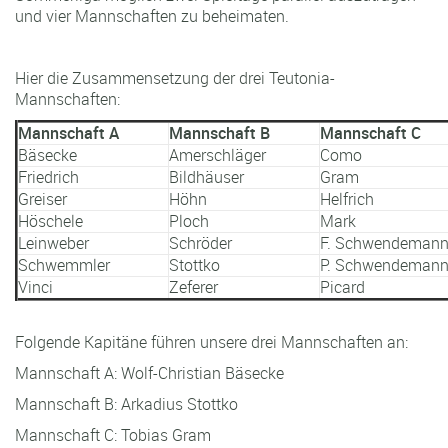
und vier Mannschaften zu beheimaten.
Hier die Zusammensetzung der drei Teutonia-
Mannschaften:
Mannschaft A
Mannschaft B
Mannschaft C
Bäsecke
Amerschläger
Como
Friedrich
Bildhäuser
Gram
Greiser
Höhn
Helfrich
Höschele
Ploch
Mark
Leinweber
Schröder
F. Schwendeman
Schwemmler
Stottko
P. Schwendeman
Vinci
Zeferer
Picard
Folgende Kapitäne führen unsere drei Mannschaften an:
Mannschaft A: Wolf-Christian Bäsecke
Mannschaft B: Arkadius Stottko
Mannschaft C: Tobias Gram