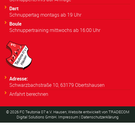
Dart
Schnuppertag montags ab 19 Uhr
Boule
Schnuppertraining mittwochs ab 16:00 Uhr
Adresse:
Schwarzbachstraße 10, 63179 Obertshausen
Anfahrt berechnen
©
2026
FC Teutonia 07 e.V. Hausen, Website entwickelt von
TRADECOM
Digital Solutions GmbH
.
Impressum
|
Datenschutzerklärung