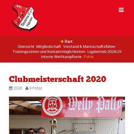
Dart:
Übersicht
Mitgliedschaft
Vorstand & Mannschaftsführer
Trainingszeiten und Kontaktmöglichkeiten
Ligabetrieb 2024/25
Interne Wettkampfserie
Fotos
Clubmeisterschaft 2020
2020
9 Fotos